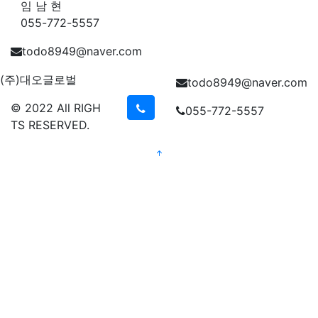
임 남 현
055-772-5557
todo8949@naver.com
(주)대오글로벌
todo8949@naver.com
© 2022 All RIGH
055-772-5557
TS RESERVED.