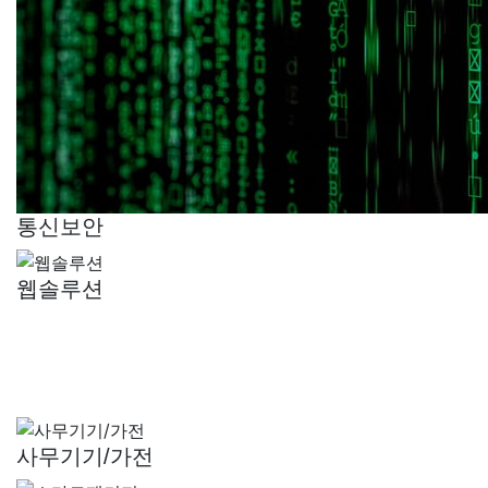
통신보안
웹솔루션
사무기기/가전